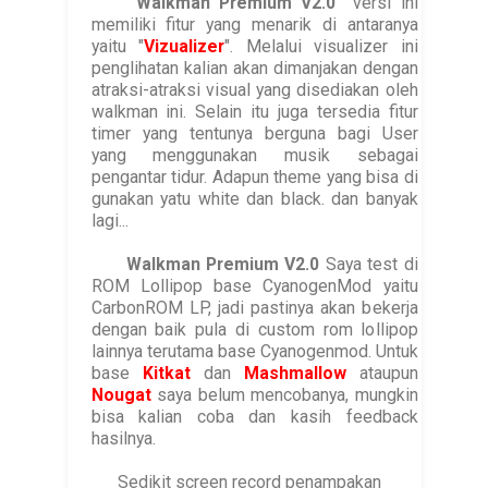
Walkman Premium V2.0
versi ini
memiliki fitur yang menarik di antaranya
yaitu "
Vizualizer
". Melalui visualizer ini
penglihatan kalian akan dimanjakan dengan
atraksi-atraksi visual yang disediakan oleh
walkman ini. Selain itu juga tersedia fitur
timer yang tentunya berguna bagi User
yang menggunakan musik sebagai
pengantar tidur. Adapun theme yang bisa di
gunakan yatu white dan black. dan banyak
lagi...
Walkman Premium V2.0
Saya test di
ROM Lollipop base CyanogenMod yaitu
CarbonROM LP, jadi pastinya akan bekerja
dengan baik pula di custom rom lollipop
lainnya terutama base Cyanogenmod. Untuk
base
Kitkat
dan
Mashmallow
ataupun
Nougat
saya belum mencobanya, mungkin
bisa kalian coba dan kasih feedback
hasilnya.
Sedikit screen record penampakan