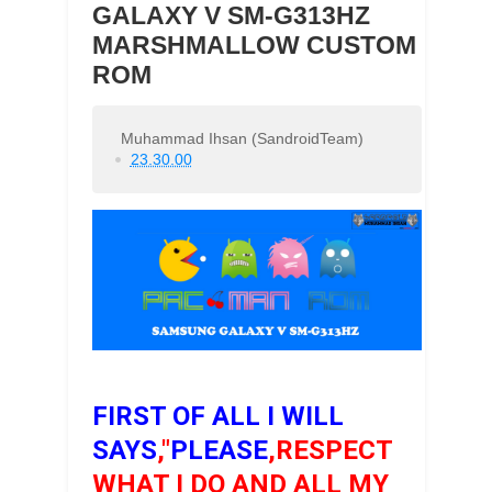
GALAXY V SM-G313HZ
MARSHMALLOW CUSTOM
ROM
Muhammad Ihsan (SandroidTeam)
23.30.00
FIRST OF ALL I WILL
SAYS
,"
PLEASE
,RESPECT
WHAT I DO AND ALL MY