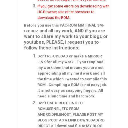
If you get some errors on downloading with
UC Browser, use other browsers to
download the ROM.
Before you use this
PAC-ROM MM FINAL
SM-
and all my work, AND if you are
G313HZ
want to share my work to your blogs or
youtubes, PLEASE, I request you to
follow these instructions:
Don't RE-UPLOAD or make a MIRROR
LINK for all my work. IF you reupload
my work then that means you are not
appreciating all my hard work and all
the time which I wasted to compile this
ROM . Compiling a ROM is not easy job.
It is not easy as snapping fingers. All
need a long time and hard work.
Don't USE DIRECT LINK TO
ROM,KERNEL,ETC FROM
ANDROIDFILEHOST. PLEASE POST MY
BLOG POST AS A LINK DOWNLOAD(RE-
DIRECT all download file to MY BLOG