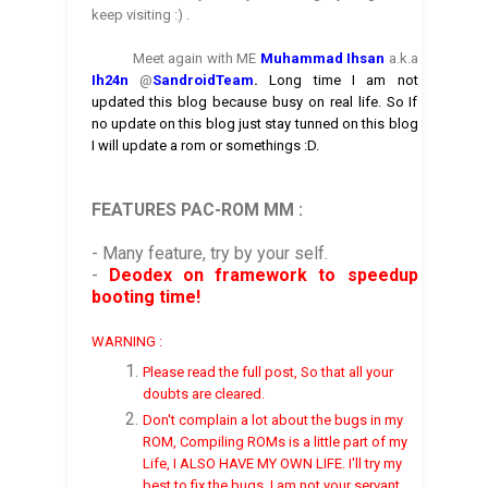
keep visiting :) .
Meet again with ME
Muhammad Ihsan
a.k.a
Ih24n
@
SandroidTea
m
.
Long time I am not
updated this blog because busy on real life. So If
no update on this blog just stay tunned on this blog
I will update a rom or somethings :D.
FEATURES PAC-ROM MM
:
- Many feature, try by your self.
-
Deodex on framework to speedup
booting time!
WARNING :
Please read the full post, So that all your
doubts are cleared.
Don't complain a lot about the bugs in my
ROM, Compiling ROMs is a little part of my
Life, I ALSO HAVE MY OWN LIFE. I'll try my
best to fix the bugs. I am not your servant.