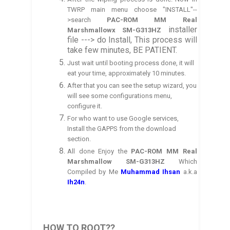
TWRP main menu choose "INSTALL"--
>search
PAC-ROM MM Real
installer
Marshmallow
x SM-G313HZ
file ---> do Install, This process will
take few minutes, BE PATIENT.
Just wait until booting process done, it will
eat your time, approximately 10 minutes.
After that you can see the
setup wizard
, you
will see some configurations menu,
config
ure it.
For who want to use Google services,
Install the GA
P
PS from the download
section.
All done Enjoy the
PAC-ROM MM Real
Marshmallow
SM-G313HZ
Which
Compiled by
Me
Muhammad
Ihsan
a.k.a
Ih
24n
.
HOW TO ROOT??