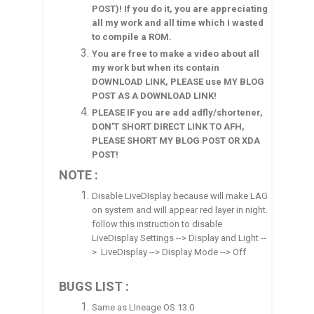
POST)! If you do it, you are appreciating
all my work and all time which I wasted
to compile a ROM.
You are free to make a video about all
my work but when its contain
DOWNLOAD LINK, PLEASE use MY BLOG
POST AS A DOWNLOAD LINK!
PLEASE IF you are add adfly/shortener,
DON'T SHORT DIRECT LINK TO AFH,
PLEASE SHORT MY BLOG POST OR XDA
POST!
NOTE :
Disable LiveDIsplay because will make LAG
on system and will appear red layer in night.
follow this instruction to disable
LiveDisplay Settings --> Display and Light --
> LiveDisplay --> Display Mode --> Off
BUGS LIST :
Same as LIneage OS 13.0