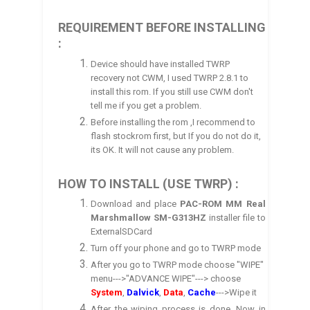
REQUIREMENT BEFORE INSTALLING
:
Device should have installed TWRP
recovery not CWM, I used TWRP 2.8.1 to
install this rom. If you still use CWM don't
tell me if you get a problem.
Before installing the rom ,I recommend to
flash stockrom first, but If you do not do it,
its OK. It will not cause any problem.
HOW TO INSTALL (USE TWRP) :
Download and place
PAC-ROM MM Real
Marshmallow
SM-G313HZ
installer file to
ExternalSDCard
Turn off your phone and go to TWRP mode
After you go to TWRP mode choose "WIPE"
menu--->"ADVANCE WIPE"---> choose
System
,
Dalvick
,
Data
,
Cache
--->Wipe it
After the wiping process is done. Now in