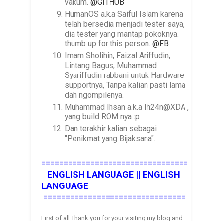
vakum.
@GITHUB
HumanOS a.k.a Saiful Islam karena
telah bersedia menjadi tester saya,
dia tester yang mantap pokoknya.
thumb up for this person.
@FB
Imam Sholihin, Faizal Ariffudin,
Lintang Bagus, Muhammad
Syariffudin rabbani untuk Hardware
supportnya, Tanpa kalian pasti lama
dah ngompilenya.
Muhammad Ihsan a.k.a Ih24n@XDA ,
yang build ROM nya :p
Dan terakhir kalian sebagai
"Penikmat yang Bijaksana".
=================================
ENGLISH LANGUAGE ||
ENGLISH
LANGUAGE
================================
First of all Thank you for your visiting my blog and