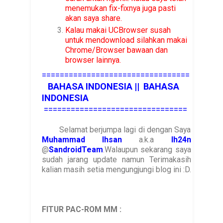
menemukan fix-fixnya juga pasti
akan saya share.
Kalau makai UCBrowser susah
untuk mendownload silahkan makai
Chrome/Browser bawaan dan
browser lainnya.
=================================
BAHASA INDONESIA || BAHASA
INDONESIA
================================
Selamat berjumpa lagi di dengan Saya
Muhammad Ihsan
a.k.a
Ih24n
@
SandroidTeam
.Walaupun sekarang saya
sudah jarang update namun Terimakasih
kalian masih setia mengungjungi blog ini :D.
FITUR PAC-ROM MM
: