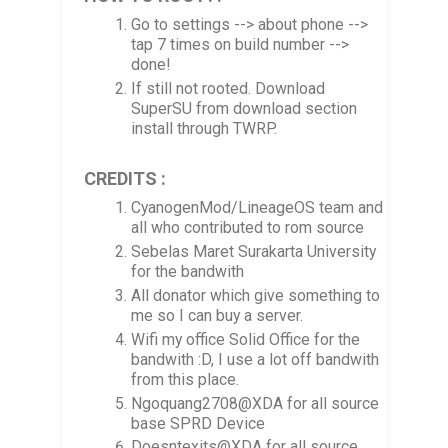
Go to settings --> about phone -->
tap 7 times on build number -->
done!
If still not rooted. Download
SuperSU from download section
install through TWRP.
CREDITS :
CyanogenMod/LineageOS team and
all who contributed to rom source
Sebelas Maret Surakarta University
for the bandwith
All donator which give something to
me so I can buy a server.
Wifi my office Solid Office for the
bandwith :D, I use a lot off bandwith
from this place.
Ngoquang2708@XDA for all source
base SPRD Device
Doesntexits@XDA for all source