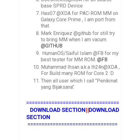
base SPRD Device
Has07 @XDA for PAC-ROM MM on
Galaxy Core Prime , I am port from
that.
Mark Enriquez @github for still try
to bring MM when I am vacum.
@GITHUB
HumanOS/Saiful Islam @FB for my
best tester for MM ROM.
@FB
Muhammad Ihsan a.k.a Ih24n@XDA ,
For Build many ROM for Core 2 :D
Then all user which I call "Penikmat
yang Bijaksana".
=================================
DOWNLOAD SECTION
||
DOWNLOAD
SECTION
================================