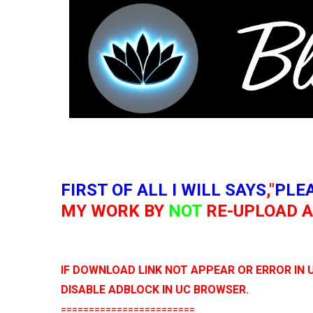
FIRST OF ALL I WILL SAYS
,"
PLE
MY WORK BY
NOT
RE-UPLOAD AL
IF DOWNLOAD LINK NOT APPEAR OR ERROR IN
DISABLE ADBLOCK IN UC BROWSER.
========================