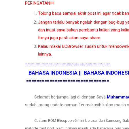
PERINGATAN!!!
Tolong baca sampai akhir post ini agar tidak ba
Jangan terlalu banyak ngeluh dengan bug-bug ya
dan ingat saya bukan pembantu kalian yang kali
fixnya juga pasti akan saya share.
Kalau makai UCBrowser susah untuk mendownl
lainnya.
=================================
BAHASA INDONESIA || BAHASA INDONES
================================
Selamat berjumpa lagi di dengan Saya
Muhammad
sudah jarang update namun Terimakasih kalian masih se
Custom ROM Blisspop v6.4 ini berasal dari Samsung Ga
metode fast port, kemunginan masih ada beberapa bug yang