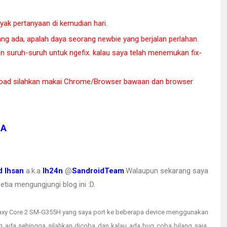
nyak pertanyaan di kemudian hari.
ng ada, apalah daya seorang newbie yang berjalan perlahan.
an suruh-suruh untuk ngefix. kalau saya telah menemukan fix-
oad silahkan makai Chrome/Browser bawaan dan browser
IA
 Ihsan
a.k.a
Ih24n
@
SandroidTeam
.Walaupun sekarang saya
tia mengungjungi blog ini :D.
laxy Core 2 SM-G355H yang saya port ke beberapa device menggunakan
 ada sehingga silahkan dicoba dan kalau ada bug coba bilang saja.