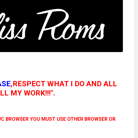
ASE
,RESPECT WHAT I DO AND ALL
L MY WORK!!!".
 UC BROWSER YOU MUST USE OTHER BROWSER OR