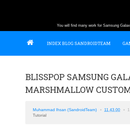
You will find many work for Samsung Gal
INDEX BLOG SANDROIDTEAM
GA
BLISSPOP SAMSUNG GAL
MARSHMALLOW CUSTOM R
Muhammad Ihsan (SandroidTeam)
11.43.00
1
Tutorial