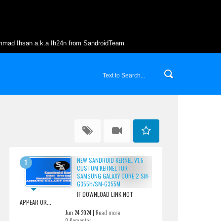
mmad Ihsan a.k.a Ih24n from SandroidTeam
NEW SANDROID KERNEL V1.5
CUSTOM KERNEL FOR
SAMSUNG GALAXY CORE 2 SM-
G355H/SM-G355M
IF DOWNLOAD LINK NOT
APPEAR OR...
Jun 24 2024 |
Read more
0 Komentar