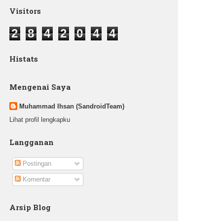
Visitors
2
8
4
2
0
4
4
Histats
Mengenai Saya
Muhammad Ihsan (SandroidTeam)
Lihat profil lengkapku
Langganan
Postingan
Komentar
Arsip Blog