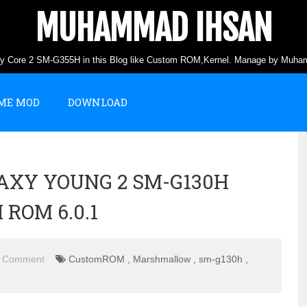
MUHAMMAD IHSAN
axy Core 2 SM-G355H in this Blog like Custom ROM,Kernel. Manage by Muha
ME MOD
DOWNLOAD
AXY YOUNG 2 SM-G130H
OM 6.0.1
 Comment
CustomROM
,
Marshmallow
,
sm-g130h
,