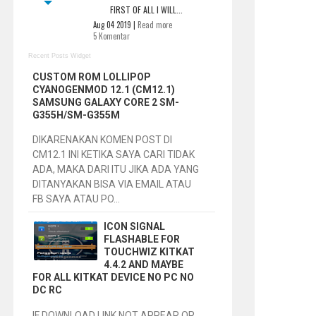
FIRST OF ALL I WILL...
Aug 04 2019 |
Read more
5 Komentar
Recent Posts Widget
CUSTOM ROM LOLLIPOP
CYANOGENMOD 12.1 (CM12.1)
SAMSUNG GALAXY CORE 2 SM-
G355H/SM-G355M
DIKARENAKAN KOMEN POST DI
CM12.1 INI KETIKA SAYA CARI TIDAK
ADA, MAKA DARI ITU JIKA ADA YANG
DITANYAKAN BISA VIA EMAIL ATAU
FB SAYA ATAU PO...
ICON SIGNAL
FLASHABLE FOR
TOUCHWIZ KITKAT
4.4.2 AND MAYBE
FOR ALL KITKAT DEVICE NO PC NO
DC RC
IF DOWNLOAD LINK NOT APPEAR OR